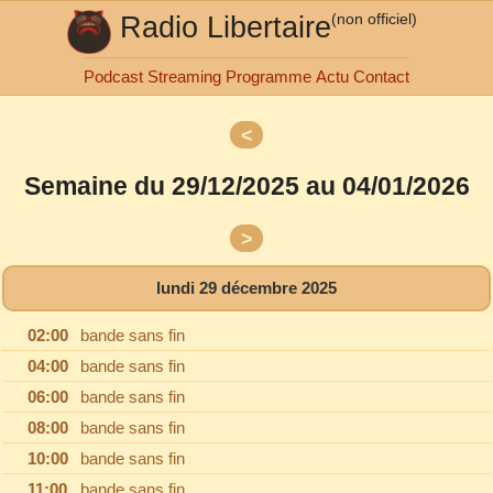
Radio Libertaire
(non officiel)
Podcast
Streaming
Programme
Actu
Contact
<
lundi
mardi
Semaine du 29/12/2025 au 04/01/2026
mercredi
jeudi
vendredi
>
samedi
dimanche
lundi 29 décembre 2025
02:00
bande sans fin
04:00
bande sans fin
06:00
bande sans fin
08:00
bande sans fin
10:00
bande sans fin
11:00
bande sans fin