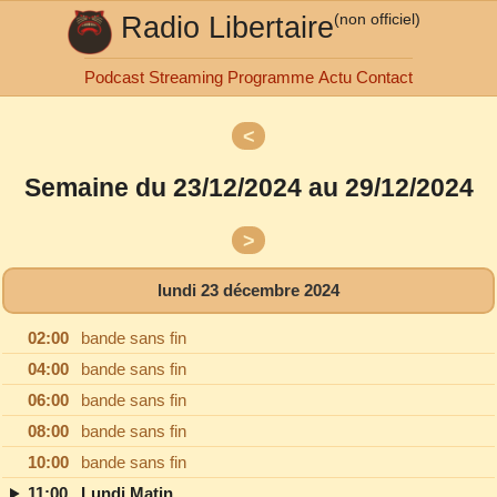
Radio Libertaire
(non officiel)
Podcast
Streaming
Programme
Actu
Contact
<
lundi
mardi
Semaine du 23/12/2024 au 29/12/2024
mercredi
jeudi
vendredi
>
samedi
dimanche
lundi 23 décembre 2024
02:00
bande sans fin
04:00
bande sans fin
06:00
bande sans fin
08:00
bande sans fin
10:00
bande sans fin
11:00
Lundi Matin