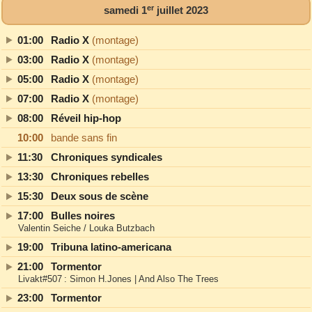
er
samedi 1
juillet 2023
01:00
Radio X
(montage)
03:00
Radio X
(montage)
05:00
Radio X
(montage)
07:00
Radio X
(montage)
08:00
Réveil hip-hop
10:00
bande sans fin
11:30
Chroniques syndicales
13:30
Chroniques rebelles
15:30
Deux sous de scène
17:00
Bulles noires
Valentin Seiche / Louka Butzbach
19:00
Tribuna latino-americana
21:00
Tormentor
Livakt#507 : Simon H.Jones | And Also The Trees
23:00
Tormentor