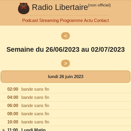
Radio Libertaire
(non officiel)
Podcast
Streaming
Programme
Actu
Contact
<
lundi
mardi
Semaine du 26/06/2023 au 02/07/2023
mercredi
jeudi
vendredi
>
samedi
dimanche
lundi 26 juin 2023
02:00
bande sans fin
04:00
bande sans fin
06:00
bande sans fin
08:00
bande sans fin
10:00
bande sans fin
11:00
Lundi Matin