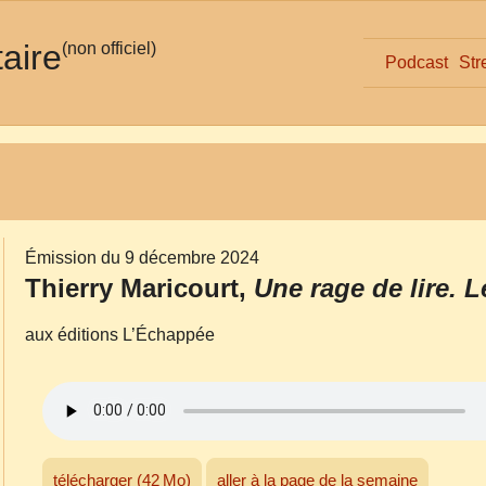
taire
(non officiel)
Podcast
Str
Émission du 9 décembre 2024
Thierry Maricourt,
Une rage de lire. 
aux éditions L’Échappée
télécharger (42 Mo)
aller à la page de la semaine