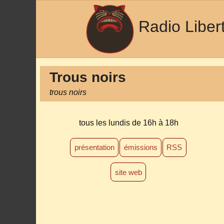
Radio Liber
Trous noirs
trous noirs
tous les lundis
de 16h à 18h
présentation
émissions
RSS
site web