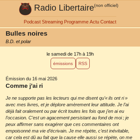
Radio Libertaire
(non officiel)
Podcast
Streaming
Programme
Actu
Contact
Bulles noires
B.D. et polar
le samedi de 17h à 19h
émissions
RSS
Émission du 16 mai 2026
Comme j’ai ri
Je ne supporte pas les lecteurs qui me disent qu’« ils ont ri »
avec mes livres, et je déplore amèrement leur attitude. Je l’ai
déjà fait oralement ou par écrit toutes les fois que j’en ai eu
l’occasion. C’est un agacement persistant au fond de moi ; je
peux affirmer sans exagérer que ces commentaires ont
empoisonné ma vie d’écrivain. Je me répète, c’est inévitable,
car cela est dû au fait que la cause elle aussi se répète, on me