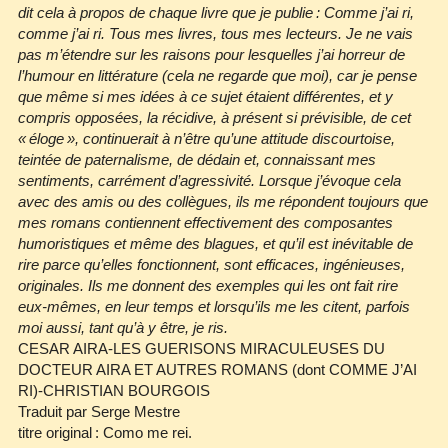
dit cela à propos de chaque livre que je publie : Comme j’ai ri,
comme j’ai ri. Tous mes livres, tous mes lecteurs. Je ne vais
pas m’étendre sur les raisons pour lesquelles j’ai horreur de
l’humour en littérature (cela ne regarde que moi), car je pense
que même si mes idées à ce sujet étaient différentes, et y
compris opposées, la récidive, à présent si prévisible, de cet
« éloge », continuerait à n’être qu’une attitude discourtoise,
teintée de paternalisme, de dédain et, connaissant mes
sentiments, carrément d’agressivité. Lorsque j’évoque cela
avec des amis ou des collègues, ils me répondent toujours que
mes romans contiennent effectivement des composantes
humoristiques et même des blagues, et qu’il est inévitable de
rire parce qu’elles fonctionnent, sont efficaces, ingénieuses,
originales. Ils me donnent des exemples qui les ont fait rire
eux‐mêmes, en leur temps et lorsqu’ils me les citent, parfois
moi aussi, tant qu’à y être, je ris.
CESAR AIRA‐LES GUERISONS MIRACULEUSES DU
DOCTEUR AIRA ET AUTRES ROMANS (dont COMME J’AI
RI)-CHRISTIAN BOURGOIS
Traduit par Serge Mestre
titre original : Como me rei.