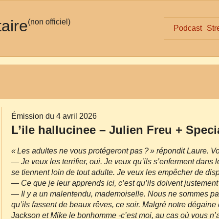
taire
(non officiel)
Podcast
Str
Émission du 4 avril 2026
L’ile hallucinee – Julien Freu + Spec
« Les adultes ne vous protégeront pas ? » répondit Laure. 
— Je veux les terrifier, oui. Je veux qu’ils s’enferment dans 
se tiennent loin de tout adulte. Je veux les empêcher de dispa
— Ce que je leur apprends ici, c’est qu’ils doivent justement
— Il y a un malentendu, mademoiselle. Nous ne sommes pas
qu’ils fassent de beaux rêves, ce soir. Malgré notre dégain
Jackson et Mike le bonhomme -c’est moi, au cas où vous n’au