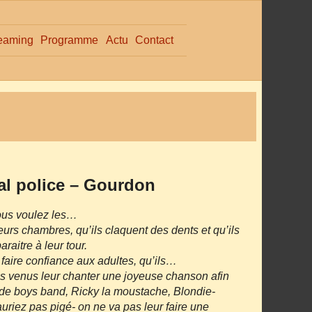
eaming
Programme
Actu
Contact
ial police – Gourdon
Vous voulez les…
leurs chambres, qu’ils claquent des dents et qu’ils
raitre à leur tour.
 faire confiance aux adultes, qu’ils…
 venus leur chanter une joyeuse chanson afin
e de boys band, Ricky la moustache, Blondie‐
riez pas pigé- on ne va pas leur faire une