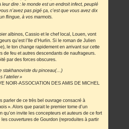
 leur dire : le monde est un endroit infect, peuplé
 vous n’avez pas pigé ça, c’est que vous avez dix
é un flingue, à vos marmots.
er albinos, Cassio et le chef local, Louen, vont
geurs qu’est l’Ile d’Hurlin. Si le roman de Julien
 le ton change rapidement en arrivant sur cette
rs de feu et autres descendants de naufrageurs.
ité par des forces obscures.
t le stakhanoviste du pinceau(…)
 l’atelier »
E NOIR‐ASSOCIATION DES AMIS DE MICHEL
s parler de ce très bel ouvrage consacré à
 ». Alors que parait le premier tome d’un
en qu’on invite les concepteurs et auteurs de ce fort
les couvertures de Gourdon (reproduites à partir