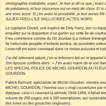
chorégraphie endiablée, voyez. Je leur ai dit ce que j’avais à
de prédateurs, et leur innocence est un mets de choix. Et si
ans vous aussi. Si j’en avais la possibilité, je leur aurais fil
JULIEN FREU‐L’ILE HALLUCINEE‐ACTES NOIRS
Le capitaine Dozert, une espèce de Dirty Harry, son co‐équipi
enquêter sur la disparition d’un gamin sur cette île de naufra
Freu commence comme du Gil Jourdan (La Voiture Immergée),
île hallucinée peuplée d’enfants perdus, de possédés voleu
Lovecraft est aussi convoqué dans ce roman puissant et hab
J’ai été tellement saturé, j’en ai tellement fait‐on m’appelai
Son épouse confiera alors : « J’en avais marre de le voir dans
LES SPECIAL‐POLICE DE MICHEL GOURDON AU FLEUV
GOURDON
Patrick Bernard, spécialiste de Michel Gourdon, viendra nou
MICHEL GOURDON, l’homme aux « vingt couvertures par mois
diptyque, celui‐ci couvrant la période 1949‐1969, il fallait bi
volume de 268 pages, tiré à 300 exemplaires, qui rassemble 
des livres ou des gouaches originales).