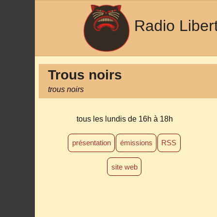
Radio Liber
Trous noirs
trous noirs
tous les lundis
de 16h à 18h
présentation
émissions
RSS
site web