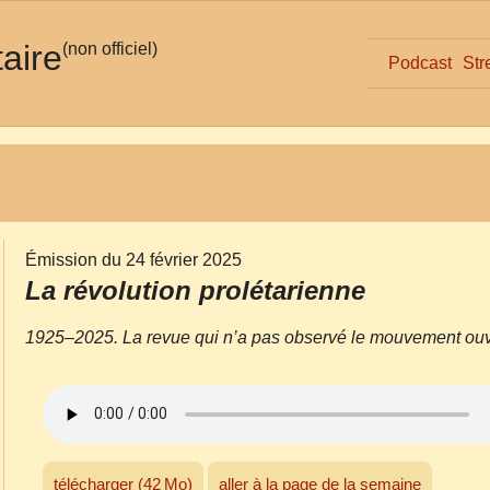
taire
(non officiel)
Podcast
Str
Émission du 24 février 2025
La révolution prolétarienne
1925–2025. La revue qui n’a pas observé le mouvement ouvr
télécharger (42 Mo)
aller à la page de la semaine