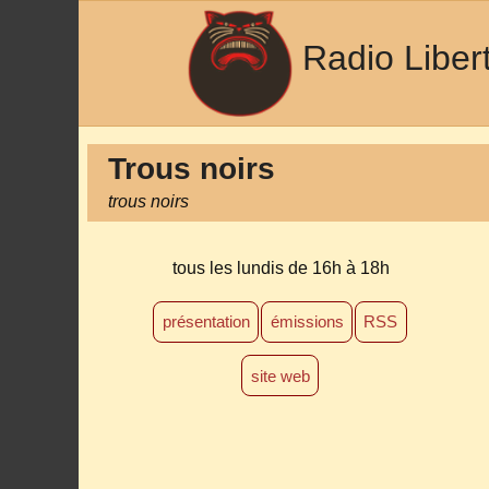
Radio Liber
Trous noirs
trous noirs
tous les lundis
de 16h à 18h
présentation
émissions
RSS
site web