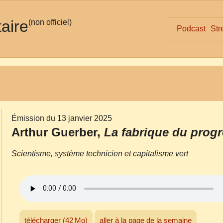
taire
(non officiel)
Podcast
Str
Émission du 13 janvier 2025
Arthur Guerber,
La fabrique du progr
Scientisme, système technicien et capitalisme vert
télécharger (42 Mo)
aller à la page de la semaine