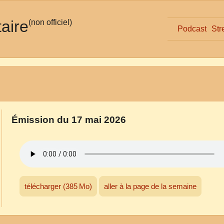
taire
(non officiel)
Podcast
Str
Émission du 17 mai 2026
télécharger (385 Mo)
aller à la page de la semaine