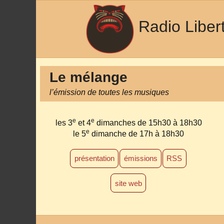
Radio Liber
Le mélange
l’émission de toutes les musiques
e
e
les 3
et 4
dimanches de 15h30 à 18h30
e
le 5
dimanche de 17h à 18h30
présentation
émissions
RSS
site web