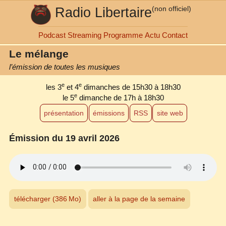
Radio Libertaire
(non officiel)
Podcast
Streaming
Programme
Actu
Contact
Le mélange
l’émission de toutes les musiques
e
e
les 3
et 4
dimanches de 15h30 à 18h30
e
le 5
dimanche de 17h à 18h30
présentation
émissions
RSS
site web
Émission du 19 avril 2026
télécharger (386 Mo)
aller à la page de la semaine