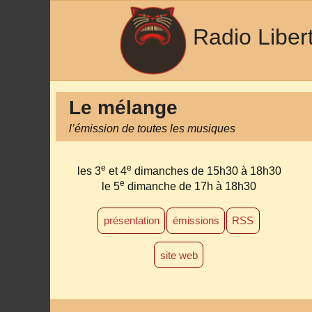
Radio Liber
Le mélange
l’émission de toutes les musiques
e
e
les 3
et 4
dimanches de 15h30 à 18h30
e
le 5
dimanche de 17h à 18h30
présentation
émissions
RSS
site web