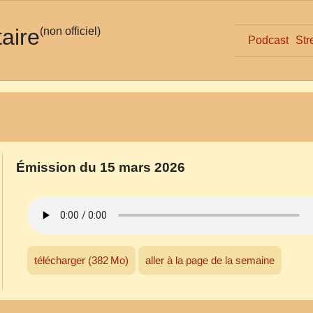
taire
(non officiel)
Podcast
Str
Émission du 15 mars 2026
télécharger (382 Mo)
aller à la page de la semaine