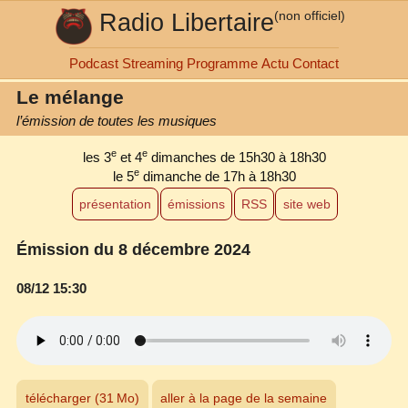
Radio Libertaire
(non officiel)
Podcast
Streaming
Programme
Actu
Contact
Le mélange
l’émission de toutes les musiques
e
e
les 3
et 4
dimanches de 15h30 à 18h30
e
le 5
dimanche de 17h à 18h30
présentation
émissions
RSS
site web
Émission du 8 décembre 2024
08/12 15:30
télécharger (31 Mo)
aller à la page de la semaine