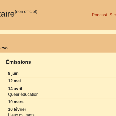
taire
(non officiel)
Podcast
Str
Denis
Émissions
9 juin
12 mai
14 avril
Queer éducation
10 mars
10 février
Lieux militants