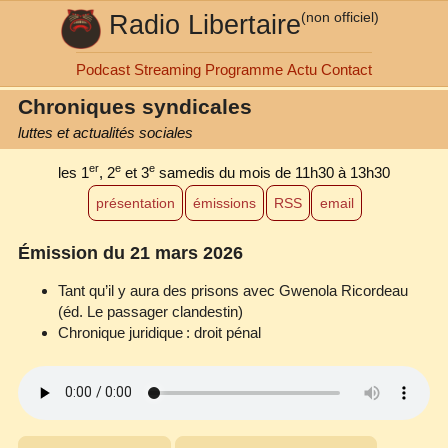
Radio Libertaire
(non officiel)
Podcast
Streaming
Programme
Actu
Contact
Chroniques syndicales
luttes et actualités sociales
er
e
e
les 1
, 2
et 3
samedis du mois
de 11h30 à 13h30
présentation
émissions
RSS
email
Émission du 21 mars 2026
Tant qu’il y aura des prisons avec Gwenola Ricordeau
(éd. Le passager clandestin)
Chronique juridique : droit pénal