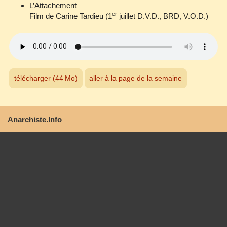
L’Attachement
er
Film de Carine Tardieu (1
juillet D.V.D., BRD, V.O.D.)
télécharger (44 Mo)
aller à la page de la semaine
Anarchiste.Info