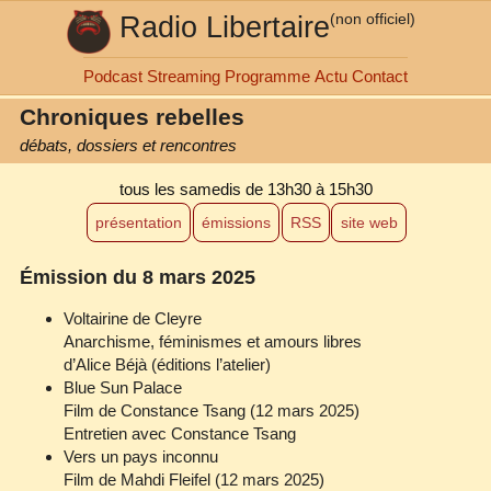
Radio Libertaire
(non officiel)
Podcast
Streaming
Programme
Actu
Contact
Chroniques rebelles
débats, dossiers et rencontres
tous les samedis
de 13h30 à 15h30
présentation
émissions
RSS
site web
Émission du 8 mars 2025
Voltairine de Cleyre
Anarchisme, féminismes et amours libres
d’Alice Béjà (éditions l’atelier)
Blue Sun Palace
Film de Constance Tsang (12 mars 2025)
Entretien avec Constance Tsang
Vers un pays inconnu
Film de Mahdi Fleifel (12 mars 2025)