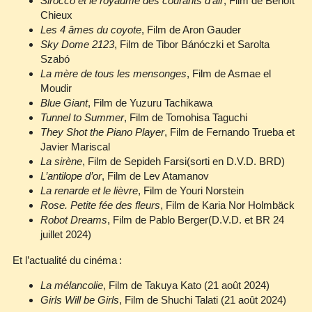
Sirocco et le royaume des courants d’air
, Film de Benoît
Chieux
Les 4 âmes du coyote
, Film de Aron Gauder
Sky Dome 2123
, Film de Tibor Bánóczki et Sarolta
Szabó
La mère de tous les mensonges
, Film de Asmae el
Moudir
Blue Giant
, Film de Yuzuru Tachikawa
Tunnel to Summer
, Film de Tomohisa Taguchi
They Shot the Piano Player
, Film de Fernando Trueba et
Javier Mariscal
La sirène
, Film de Sepideh Farsi(sorti en D.V.D. BRD)
L’antilope d’or
, Film de Lev Atamanov
La renarde et le lièvre
, Film de Youri Norstein
Rose. Petite fée des fleurs
, Film de Karia Nor Holmbäck
Robot Dreams
, Film de Pablo Berger(D.V.D. et BR 24
juillet 2024)
Et l’actualité du cinéma :
La mélancolie
, Film de Takuya Kato (21 août 2024)
Girls Will be Girls
, Film de Shuchi Talati (21 août 2024)