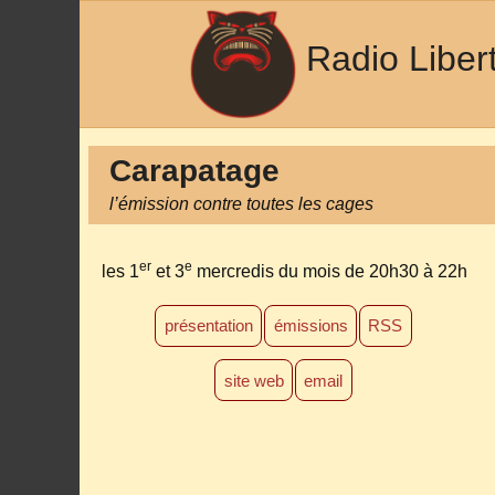
Radio Liber
Carapatage
l’émission contre toutes les cages
er
e
les 1
et 3
mercredis du mois
de 20h30 à 22h
présentation
émissions
RSS
site web
email