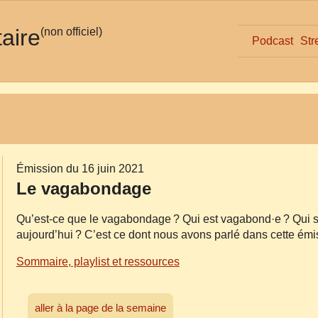
taire
(non officiel)
Podcast
Str
Émission du 16 juin 2021
Le vagabondage
Qu’est-ce que le vagabondage ? Qui est vagabond·e ? Qui s
aujourd’hui ? C’est ce dont nous avons parlé dans cette émi
Sommaire, playlist et ressources
aller à la page de la semaine