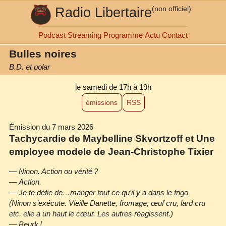
Radio Libertaire
(non officiel)
Podcast
Streaming
Programme
Actu
Contact
Bulles noires
B.D. et polar
le samedi de 17h à 19h
émissions
RSS
Émission du 7 mars 2026
Tachycardie de Maybelline Skvortzoff et Une
employee modele de Jean‐Christophe Tixier
—
Ninon. Action ou vérité ?
—
Action.
—
Je te défie de…manger tout ce qu’il y a dans le frigo
(Ninon s’exécute. Vieille Danette, fromage, œuf cru, lard cru
etc. elle a un haut le cœur. Les autres réagissent.)
—
Beurk !