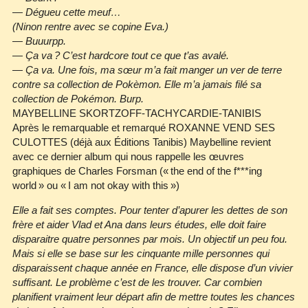
—
Dégueu cette meuf…
(Ninon rentre avec se copine Eva.)
—
Buuurpp.
—
Ça va ? C’est hardcore tout ce que t’as avalé.
—
Ça va. Une fois, ma sœur m’a fait manger un ver de terre
contre sa collection de Pokèmon. Elle m’a jamais filé sa
collection de Pokémon. Burp.
MAYBELLINE SKORTZOFF‐TACHYCARDIE‐TANIBIS
Après le remarquable et remarqué ROXANNE VEND SES
CULOTTES (déjà aux Éditions Tanibis) Maybelline revient
avec ce dernier album qui nous rappelle les œuvres
graphiques de Charles Forsman (« the end of the f***ing
world » ou « I am not okay with this »)
Elle a fait ses comptes. Pour tenter d’apurer les dettes de son
frère et aider Vlad et Ana dans leurs études, elle doit faire
disparaitre quatre personnes par mois. Un objectif un peu fou.
Mais si elle se base sur les cinquante mille personnes qui
disparaissent chaque année en France, elle dispose d’un vivier
suffisant. Le problème c’est de les trouver. Car combien
planifient vraiment leur départ afin de mettre toutes les chances