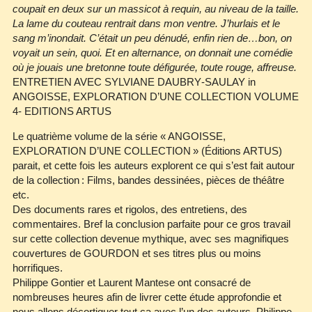
coupait en deux sur un massicot à requin, au niveau de la taille.
La lame du couteau rentrait dans mon ventre. J’hurlais et le
sang m’inondait. C’était un peu dénudé, enfin rien de…bon, on
voyait un sein, quoi. Et en alternance, on donnait une comédie
où je jouais une bretonne toute défigurée, toute rouge, affreuse.
ENTRETIEN AVEC SYLVIANE DAUBRY‐SAULAY in
ANGOISSE, EXPLORATION D’UNE COLLECTION VOLUME
4- EDITIONS ARTUS
Le quatrième volume de la série « ANGOISSE,
EXPLORATION D’UNE COLLECTION » (Éditions ARTUS)
parait, et cette fois les auteurs explorent ce qui s’est fait autour
de la collection : Films, bandes dessinées, pièces de théâtre
etc.
Des documents rares et rigolos, des entretiens, des
commentaires. Bref la conclusion parfaite pour ce gros travail
sur cette collection devenue mythique, avec ses magnifiques
couvertures de GOURDON et ses titres plus ou moins
horrifiques.
Philippe Gontier et Laurent Mantese ont consacré de
nombreuses heures afin de livrer cette étude approfondie et
nous allons décortiquer tout ça avec l’un des auteurs, Philippe