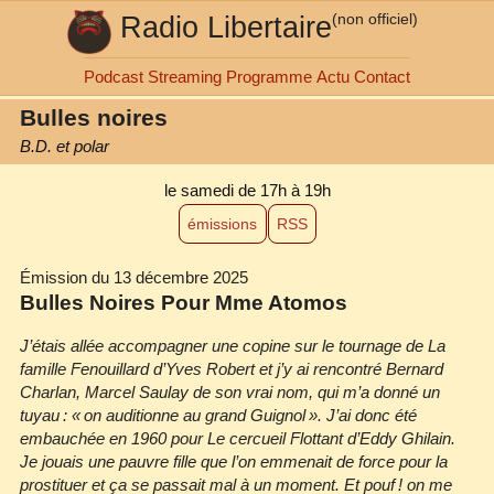
Radio Libertaire
(non officiel)
Podcast
Streaming
Programme
Actu
Contact
Bulles noires
B.D. et polar
le samedi de 17h à 19h
émissions
RSS
Émission du 13 décembre 2025
Bulles Noires Pour Mme Atomos
J’étais allée accompagner une copine sur le tournage de La
famille Fenouillard d’Yves Robert et j’y ai rencontré Bernard
Charlan, Marcel Saulay de son vrai nom, qui m’a donné un
tuyau : « on auditionne au grand Guignol ». J’ai donc été
embauchée en 1960 pour Le cercueil Flottant d’Eddy Ghilain.
Je jouais une pauvre fille que l’on emmenait de force pour la
prostituer et ça se passait mal à un moment. Et pouf ! on me