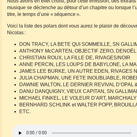
Nous avons en effet choisi, pour cette émission, des extrait
musique se déclenche au détour d’un chapitre ou lorsque l’
titre, le temps d’une « séquence ».
Voici la liste des polars dont vous aurez le plaisir de découv
Nicolas :
DON TRACY, LA BETE QUI SOMMEILLE, SN GALL
ANTHONY McCARTEN, OBJECTIF ZERO, DENOËL
CHRISTIAN ROUX, LA FILLE DE, RIVAGES/NOIR
ANNE PERCIN, LES LOUPS DE BABYLONE, LA M
JAMES LEE BURKE, UN AUTRE EDEN, RIVAGES 
JULIA CHAPMAN, UNE FETE INOUBLIABLE, ROB
DAWNIE WALTON, LE DERNIER REVIVAL D’OPAL 
DANU DANQUIGNY, VIEUX CAPITAN, SN GALLIM
MICHAEL FINKEL, LE VOLEUR D’ART, MARCHIALY
BERNHARD SCHLINK et WALTER POPP, BROUILL
ETC.