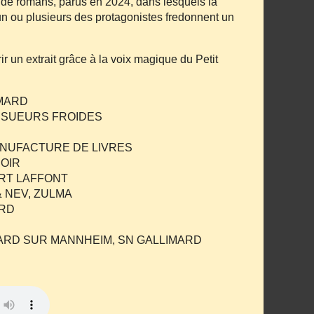
s de romans, parus en 2024, dans lesquels la
un ou plusieurs des protagonistes fredonnent un
rir un extrait grâce à la voix magique du Petit
IMARD
 SUEURS FROIDES
ANUFACTURE DE LIVRES
NOIR
ERT LAFFONT
& NEV, ZULMA
ARD
ARD SUR MANNHEIM, SN GALLIMARD