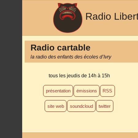
Radio Liber
Radio cartable
la radio des enfants des écoles d’Ivry
tous les jeudis
de 14h à 15h
présentation
émissions
RSS
site web
soundcloud
twitter