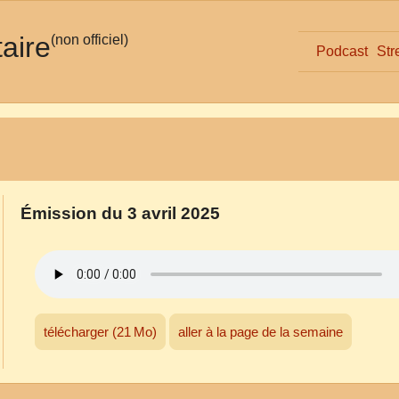
taire
(non officiel)
Podcast
Str
Émission du 3 avril 2025
télécharger (21 Mo)
aller à la page de la semaine