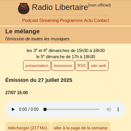
Radio Libertaire
(non officiel)
Podcast
Streaming
Programme
Actu
Contact
Le mélange
l’émission de toutes les musiques
e
e
les 3
et 4
dimanches de 15h30 à 18h30
e
le 5
dimanche de 17h à 18h30
présentation
émissions
RSS
site web
Émission du 27 juillet 2025
27/07 15:00
télécharger (217 Mo)
aller à la page de la semaine