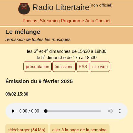
Radio Libertaire
(non officiel)
Podcast
Streaming
Programme
Actu
Contact
Le mélange
l’émission de toutes les musiques
e
e
les 3
et 4
dimanches de 15h30 à 18h30
e
le 5
dimanche de 17h à 18h30
présentation
émissions
RSS
site web
Émission du 9 février 2025
09/02 15:30
télécharger (34 Mo)
aller à la page de la semaine