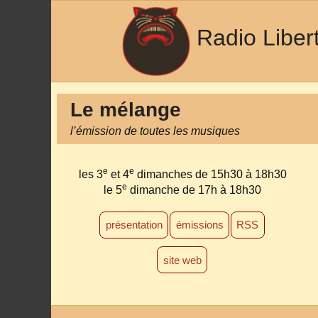
Radio Liber
Le mélange
l’émission de toutes les musiques
e
e
les 3
et 4
dimanches de 15h30 à 18h30
e
le 5
dimanche de 17h à 18h30
présentation
émissions
RSS
site web