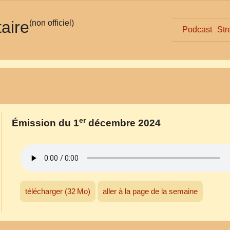
taire
(non officiel)
Podcast
Str
er
Émission du 1
décembre 2024
télécharger (32 Mo)
aller à la page de la semaine