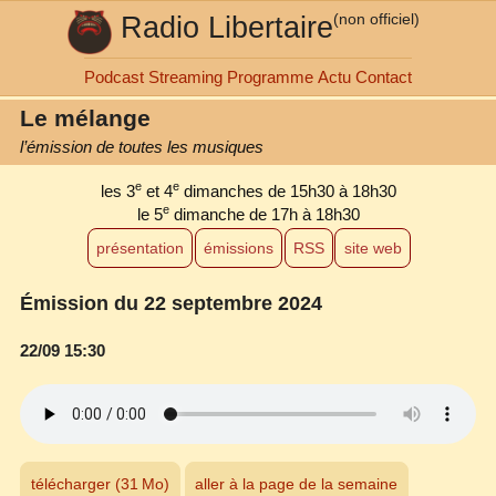
Radio Libertaire
(non officiel)
Podcast
Streaming
Programme
Actu
Contact
Le mélange
l’émission de toutes les musiques
e
e
les 3
et 4
dimanches de 15h30 à 18h30
e
le 5
dimanche de 17h à 18h30
présentation
émissions
RSS
site web
Émission du 22 septembre 2024
22/09 15:30
télécharger (31 Mo)
aller à la page de la semaine