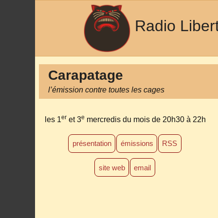
Radio Liber
Carapatage
l’émission contre toutes les cages
er
e
les 1
et 3
mercredis du mois
de 20h30 à 22h
présentation
émissions
RSS
site web
email