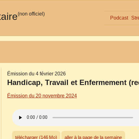
taire
(non officiel)
Podcast
Str
Émission du 4 février 2026
Handicap, Travail et Enfermement (re
Émission du 20 novembre 2024
télécharger (146 Mo)
aller à la page de la semaine