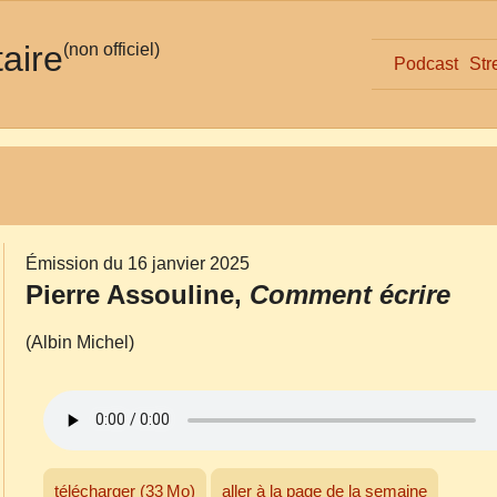
taire
(non officiel)
Podcast
Str
Émission du 16 janvier 2025
Pierre Assouline,
Comment écrire
(Albin Michel)
télécharger (33 Mo)
aller à la page de la semaine