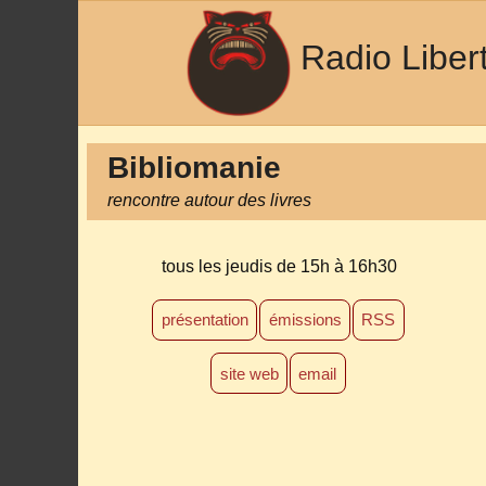
Radio Liber
Bibliomanie
rencontre autour des livres
tous les jeudis
de 15h à 16h30
présentation
émissions
RSS
site web
email